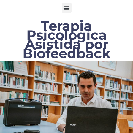
Terapia
Psicológica
Asistida por
Biofeedback